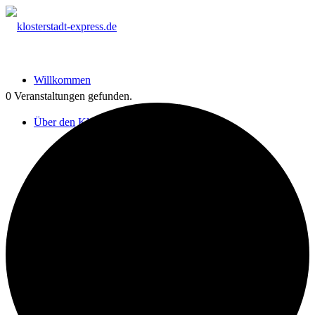
Willkommen
0 Veranstaltungen gefunden.
Über den Klosterstadtexpress
Ausflüge, Wander- & Radtouren
Zuggeschichte
100 Jahre Bahnlinie Maulbronn 1914-2014
Hermann Hesse – Spuren