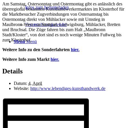
Am Samstag, Ostersonntag und Ostermontag gibt es anlässlich des
Infos zum herunterladen
überregional bekannten Kunsthandwerkermarktes im Klosterhof für
die Marktbesucher Zugverbindungen von Ostersamstag bis
Ostermontag direkt von Mühlacker sowie mit Umstieg in
Maulbronn-West von Stuttgart, Ludwigsburg, Mühlacker, Bretten
Veranstaltungskalender
und Bruchsal. Die Züge fahren bis zum Halt „Maulbronn
Stadt/Kloster“, von dort sind es noch wenige Minuten Fußweg bis
zum Klosterhof.
Menü
Menü
Weitere Info zu den Sonderfahrten
hier.
Weitere Info zum Markt
hier.
Details
Datum:
4. April
Website:
http://www.lebendiges-kunsthandwerk.de