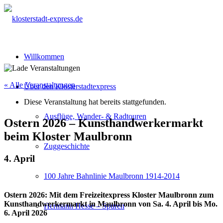
Willkommen
« Alle Veranstaltungen
Über den Klosterstadtexpress
Diese Veranstaltung hat bereits stattgefunden.
Ausflüge, Wander- & Radtouren
Ostern 2026 – Kunsthandwerkermarkt
beim Kloster Maulbronn
Zuggeschichte
4. April
100 Jahre Bahnlinie Maulbronn 1914-2014
Ostern 2026: Mit dem Freizeitexpress Kloster Maulbronn zum
Kunsthandwerkermarkt in Maulbronn von Sa. 4. April bis Mo.
Hermann Hesse – Spuren
6. April 2026